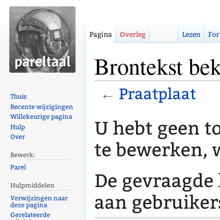
Pagina
Overleg
Lezen
For
Brontekst bek
←
Praatplaat
Thuis
Recente wijzigingen
Naar
Naar
Willekeurige pagina
U hebt geen 
Hulp
navigatie
zoeken
Over
springen
springen
te bewerken, 
Bewerk:
Parel
De gevraagde 
Hulpmiddelen
aan gebruiker
Verwijzingen naar
deze pagina
Gerelateerde