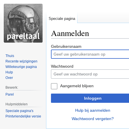
Speciale pagina
Aanmelden
Naar
Naar
Gebruikersnaam
navigatie
zoeken
Thuis
springen
springen
Recente wijzigingen
Wachtwoord
Willekeurige pagina
Hulp
Over
Aangemeld blijven
Bewerk:
Parel
Inloggen
Hulpmiddelen
Hulp bij aanmelden
Speciale pagina's
Printvriendelijke versie
Wachtwoord vergeten?