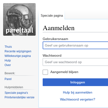
Speciale pagina
Aanmelden
Naar
Naar
Gebruikersnaam
navigatie
zoeken
Thuis
springen
springen
Recente wijzigingen
Wachtwoord
Willekeurige pagina
Hulp
Over
Aangemeld blijven
Bewerk:
Parel
Inloggen
Hulpmiddelen
Hulp bij aanmelden
Speciale pagina's
Printvriendelijke versie
Wachtwoord vergeten?