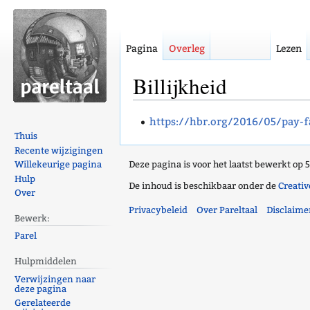
Pagina
Overleg
Lezen
Billijkheid
Naar
Naar
https://hbr.org/2016/05/pay-fa
navigatie
zoeken
Thuis
Recente wijzigingen
springen
springen
Willekeurige pagina
Deze pagina is voor het laatst bewerkt op 
Hulp
De inhoud is beschikbaar onder de
Creati
Over
Privacybeleid
Over Pareltaal
Disclaime
Bewerk:
Parel
Hulpmiddelen
Verwijzingen naar
deze pagina
Gerelateerde