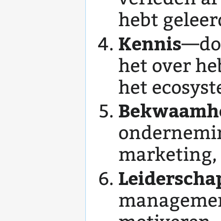
hebt geleer
Kennis
—dom
het over heb
het ecosys
Bekwaamh
onderneming
marketing,
Leiderscha
management