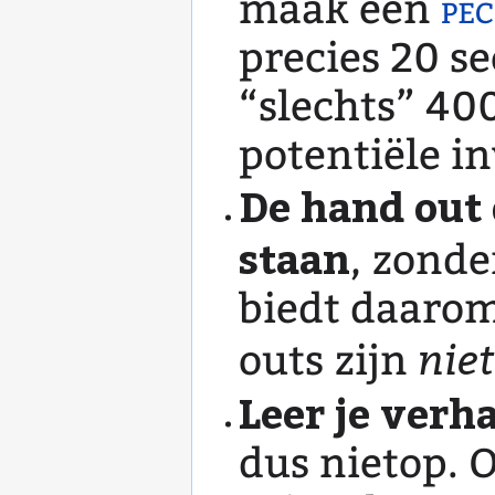
maak een
pe
precies 20 s
“slechts” 40
potentiële i
De hand out 
staan
, zond
biedt daarom
niet
outs zijn
Leer je verha
dus nietop. 