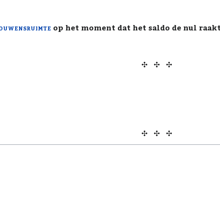
rouwensruimte
op het moment dat het saldo de nul raakt
✣ ✣ ✣
✣ ✣ ✣