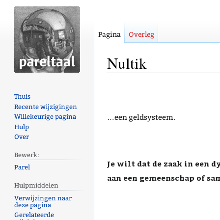
Pagina
Overleg
Nultik
Naar
Naar
Thuis
navigatie
zoeken
Recente wijzigingen
springen
springen
…een geldsysteem.
Willekeurige pagina
Hulp
Over
Bewerk:
Je wilt dat de zaak in een d
Parel
aan een gemeenschap of sam
Hulpmiddelen
Verwijzingen naar
deze pagina
Gerelateerde