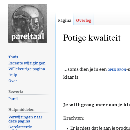
Pagina
Overleg
Potige kwaliteit
Naar
Naar
Thuis
navigatie
zoeken
Recente wijzigingen
springen
springen
…soms dien je in een
open bron
-
Willekeurige pagina
Hulp
klaar is.
Over
Bewerk:
Parel
Je wilt graag meer aan je kl
Hulpmiddelen
Verwijzingen naar
Krachten:
deze pagina
Gerelateerde
Er is niets dat je aan je pro