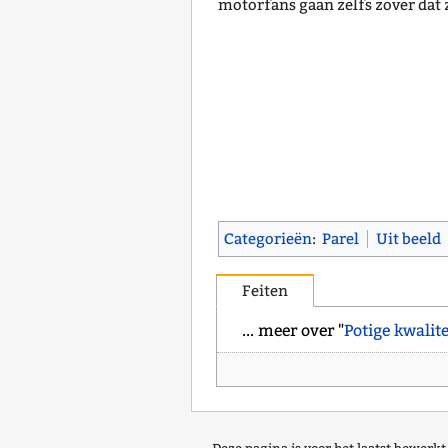
motorfans gaan zelfs zover dat 
Categorieën
:
Parel
Uit beeld
Feiten
... meer over "
Potige kwalite