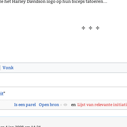
ze het Harley Davidson logo op hun biceps tatoëren…
✣ ✣ ✣
Vonk
it
"
Is een parel
Open bron
+
en
Lijst van relevante initiat