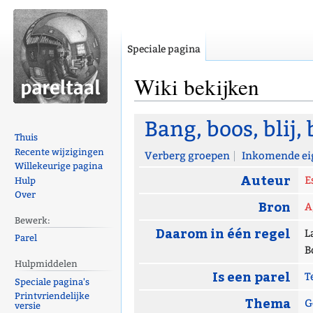
Speciale pagina
Wiki bekijken
Naar
Naar
Bang, boos, blij,
navigatie
zoeken
Thuis
Recente wijzigingen
springen
springen
Verberg groepen
Inkomende ei
Willekeurige pagina
Auteur
E
Hulp
Over
Bron
A
Bewerk:
Daarom in één regel
L
Parel
B
Hulpmiddelen
Is een parel
T
Speciale pagina's
Printvriendelijke
Thema
G
versie