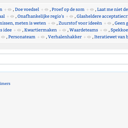
n
+
,
Doe voedsel
+
,
Proef op de som
+
,
Laat me niet d
aal
+
,
Onafhankelijke regio's
+
,
Glasheldere acceptatiecr
missen, meten is weten
+
,
Zuurstof voor ideeën
+
,
Geen 
s idee
+
,
Kwartiermaken
+
,
Waardeteams
+
,
Spekkoe
,
Personateam
+
,
Verhalenhakker
+
,
Iteratiewet van 
aimers