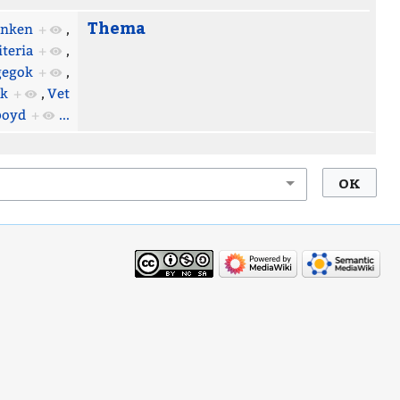
Thema
enken
+
,
iteria
+
,
gegok
+
,
k
+
,
Vet
boyd
+
...