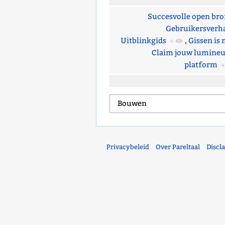
Succesvolle open bro
Gebruikersverh
Uitblinkgids
+
,
Gissen is 
Claim jouw lumineu
platform
+
Privacybeleid
Over Pareltaal
Discl