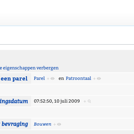
 eigenschappen verbergen
 een parel
Parel
+
en
Patroontaal
+
gingsdatum
07:52:50, 10 juli 2009
+
t bevraging
Bouwen
+