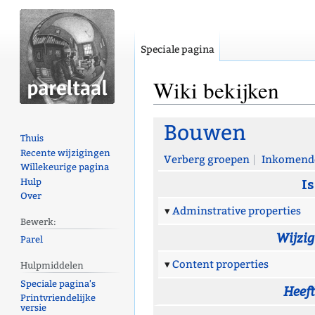
Speciale pagina
Wiki bekijken
Naar
Naar
Bouwen
Thuis
navigatie
zoeken
Recente wijzigingen
springen
springen
Verberg groepen
Inkomende
Willekeurige pagina
Is
Hulp
Over
Adminstrative properties
Bewerk:
Wijzi
Parel
Content properties
Hulpmiddelen
Speciale pagina's
Heef
Printvriendelijke
versie