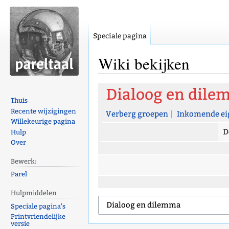
Speciale pagina
Wiki bekijken
Naar
Naar
Dialoog en dil
navigatie
zoeken
Thuis
Recente wijzigingen
springen
springen
Verberg groepen
Inkomende ei
Willekeurige pagina
D
Hulp
Over
Bewerk:
Parel
Hulpmiddelen
Speciale pagina's
Printvriendelijke
versie