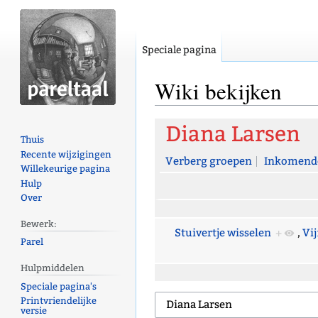
Speciale pagina
Wiki bekijken
Naar
Naar
Diana Larsen
Thuis
navigatie
zoeken
Recente wijzigingen
springen
springen
Verberg groepen
Inkomende
Willekeurige pagina
Hulp
Over
Bewerk:
Stuivertje wisselen
+
,
Vij
Parel
Hulpmiddelen
Speciale pagina's
Printvriendelijke
versie