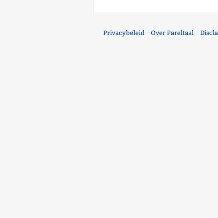
Privacybeleid
Over Pareltaal
Discl