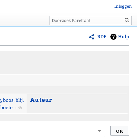
Inloggen
Zoeken
RDF
Hulp
Auteur
 boos, blij,
 boete
+