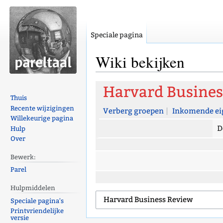
Speciale pagina
Wiki bekijken
Naar
Naar
Harvard Busines
navigatie
zoeken
Thuis
Recente wijzigingen
springen
springen
Verberg groepen
Inkomende ei
Willekeurige pagina
D
Hulp
Over
Bewerk:
Parel
Hulpmiddelen
Speciale pagina's
Printvriendelijke
versie