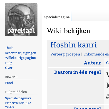
Speciale pagina
Wiki bekijken
Naar
Naar
Hoshin kanri
navigatie
zoeken
Thuis
Recente wijzigingen
springen
springen
Verberg groepen
Inkomende ei
Willekeurige pagina
Auteur
G
Hulp
Over
Daarom in één regel
Bewerk:
Parel
Hulpmiddelen
Speciale pagina's
Printvriendelijke
versie
Is een parel