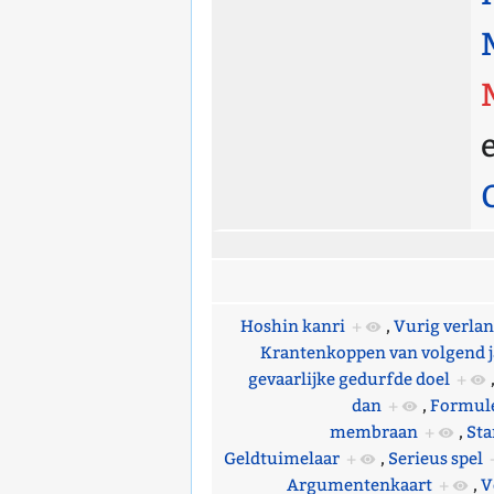
Hoshin kanri
+
,
Vurig verla
Krantenkoppen van volgend j
gevaarlijke gedurfde doel
+
dan
+
,
Formule
membraan
+
,
Sta
Geldtuimelaar
+
,
Serieus spel
Argumentenkaart
+
,
V