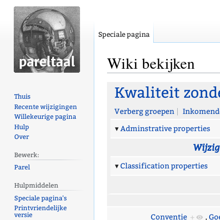
Speciale pagina
Wiki bekijken
Naar
Naar
Kwaliteit zon
Thuis
navigatie
zoeken
Recente wijzigingen
springen
springen
Verberg groepen
Inkomende
Willekeurige pagina
Hulp
Adminstrative properties
Over
Wijzi
Bewerk:
Classification properties
Parel
Hulpmiddelen
Speciale pagina's
Printvriendelijke
versie
Conventie
+
,
Goe