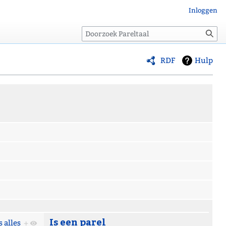
Inloggen
Zoeken
RDF
Hulp
Is een parel
s alles
+