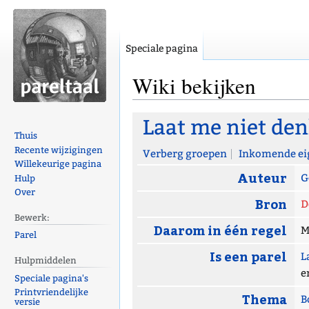
Speciale pagina
Wiki bekijken
Naar
Naar
Laat me niet de
navigatie
zoeken
Thuis
Recente wijzigingen
springen
springen
Verberg groepen
Inkomende ei
Willekeurige pagina
Auteur
G
Hulp
Over
Bron
D
Bewerk:
Daarom in één regel
M
Parel
Is een parel
L
Hulpmiddelen
e
Speciale pagina's
Printvriendelijke
Thema
B
versie