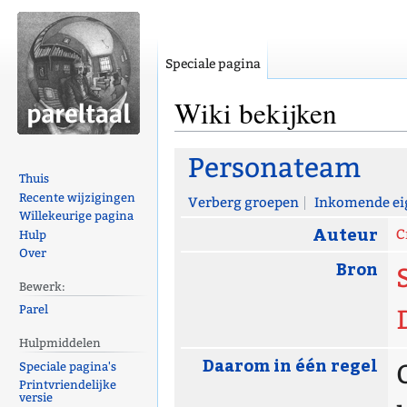
Speciale pagina
Wiki bekijken
Naar
Naar
Personateam
navigatie
zoeken
Thuis
Recente wijzigingen
springen
springen
Verberg groepen
Inkomende ei
Willekeurige pagina
Auteur
C
Hulp
Over
Bron
Bewerk:
Parel
Hulpmiddelen
Daarom in één regel
Speciale pagina's
Printvriendelijke
versie