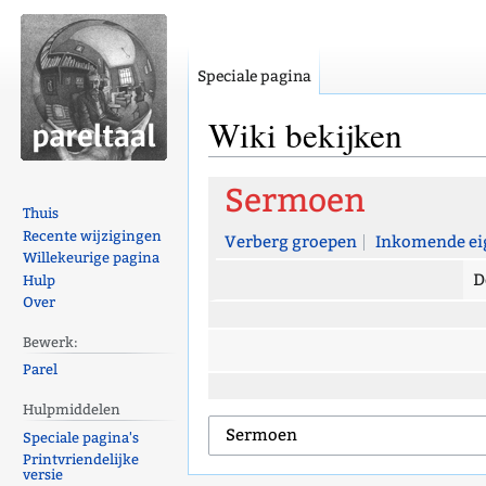
Speciale pagina
Wiki bekijken
Naar
Naar
Sermoen
navigatie
zoeken
Thuis
Recente wijzigingen
springen
springen
Verberg groepen
Inkomende ei
Willekeurige pagina
D
Hulp
Over
Bewerk:
Parel
Hulpmiddelen
Speciale pagina's
Printvriendelijke
versie