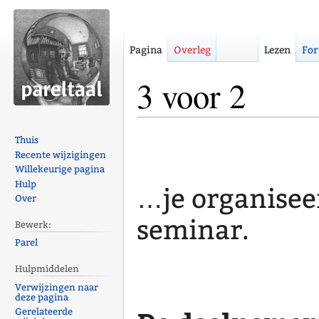
Pagina
Overleg
Lezen
For
3 voor 2
Naar
Naar
Thuis
navigatie
zoeken
Recente wijzigingen
Willekeurige pagina
springen
springen
Hulp
…je organisee
Over
seminar.
Bewerk:
Parel
Hulpmiddelen
Verwijzingen naar
deze pagina
Gerelateerde