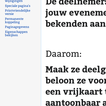
De deelnemer
wijzigingen
Speciale pagina's
jouw eveneme
Printvriendelijke
versie
Permanente
bekenden aan
koppeling
Paginagegevens
Eigenschappen
bekijken
Daarom:
Maak ze deelg
beloon ze voo
een vrijkaart 
aantoonbaar 