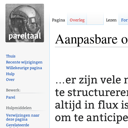
Pagina
Overleg
Lezen
For
Aanpasbare o
Naar
Naar
Thuis
navigatie
zoeken
Recente wijzigingen
Willekeurige pagina
springen
springen
Hulp
…er zijn vele
Over
te structurer
Bewerk:
Parel
altijd in flux 
Hulpmiddelen
om te anticipe
Verwijzingen naar
deze pagina
Gerelateerde