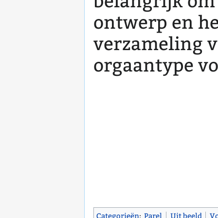
belangrijk om 
ontwerp en he
verzameling v
orgaantype v
Categorieën
:
Parel
Uit beeld
V