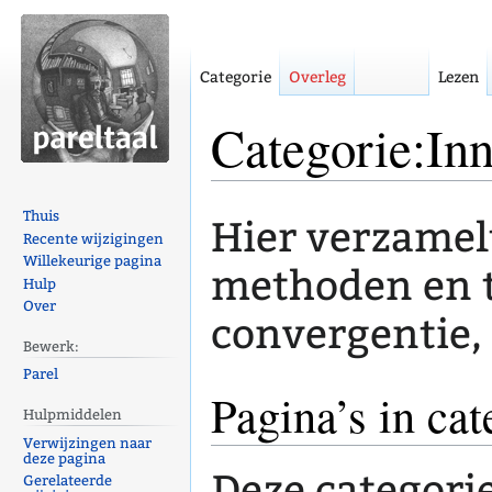
Categorie
Overleg
Lezen
Categorie:Inn
Naar
Naar
Thuis
Hier verzamelt
navigatie
zoeken
Recente wijzigingen
Willekeurige pagina
springen
springen
methoden en t
Hulp
Over
convergentie, 
Bewerk:
Parel
Pagina’s in cat
Hulpmiddelen
Verwijzingen naar
deze pagina
Deze categori
Gerelateerde