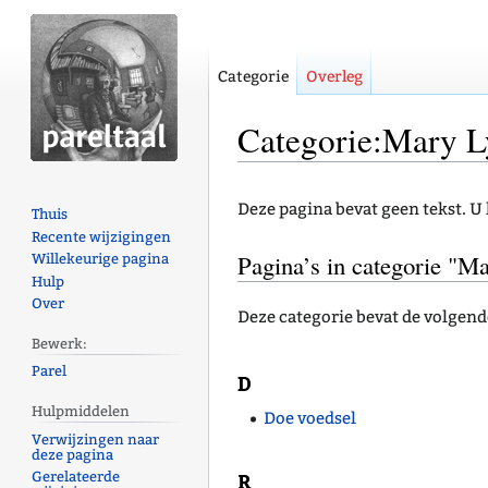
Categorie
Overleg
Categorie:Mary L
Naar
Naar
Deze pagina bevat geen tekst. U
Thuis
navigatie
zoeken
Recente wijzigingen
springen
springen
Pagina’s in categorie "M
Willekeurige pagina
Hulp
Over
Deze categorie bevat de volgende 
Bewerk:
Parel
D
Hulpmiddelen
Doe voedsel
Verwijzingen naar
deze pagina
R
Gerelateerde