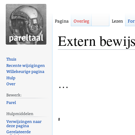
Pagina
Overleg
Lezen
For
Extern bewij
Naar
Naar
Thuis
navigatie
zoeken
Recente wijzigingen
Willekeurige pagina
springen
springen
Hulp
…
Over
Bewerk:
Parel
Hulpmiddelen
'
Verwijzingen naar
deze pagina
Gerelateerde