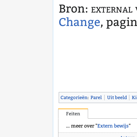
Bron:
external 
Change
, pagi
Categorieën
:
Parel
Uit beeld
K
Feiten
... meer over "
Extern bewijs
"