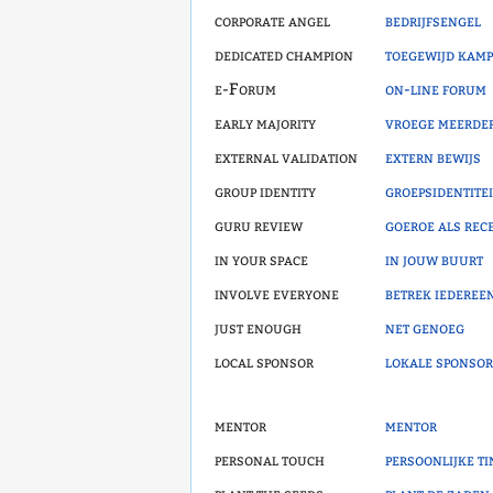
corporate angel
bedrijfsengel
dedicated champion
toegewijd kamp
e-Forum
on-line forum
early majority
vroege meerde
external validation
extern bewijs
group identity
groepsidentitei
guru review
goeroe als rec
in your space
in jouw buurt
involve everyone
betrek iederee
just enough
net genoeg
local sponsor
lokale sponsor
mentor
mentor
personal touch
persoonlijke ti