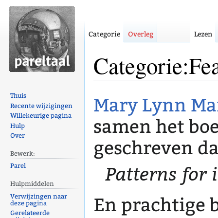
Categorie
Overleg
Lezen
Categorie:Fe
Naar
Naar
Thuis
Mary Lynn Ma
navigatie
zoeken
Recente wijzigingen
Willekeurige pagina
springen
springen
samen het bo
Hulp
Over
geschreven da
Bewerk:
Patterns for
Parel
Hulpmiddelen
Verwijzingen naar
En prachtige 
deze pagina
Gerelateerde