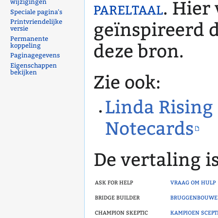
pareltaal
. Hier
wijzigingen
Speciale pagina's
Printvriendelijke
geïnspireerd 
versie
Permanente
deze bron.
koppeling
Paginagegevens
Eigenschappen
bekijken
Zie ook:
Linda Rising
Notecards
De vertaling is
ask for help
vraag om hulp
bridge builder
bruggenbouwe
champion skeptic
kampioen scept