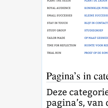
plant the seeds
plant de zaden
royal audience
koninklijk publ
small successes
kleine success
stay in touch
blijf in contact
study group
studiegroep
tailor made
op maat gesne
time for reflection
ruimte voor ref
trial run
proef op de som
Pagina’s in ca
Deze categori
pagina’s, van d