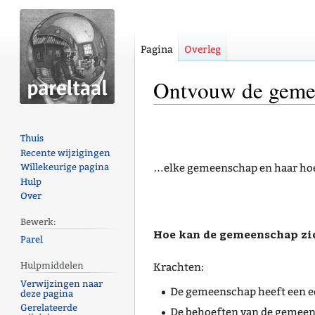
Pagina
Overleg
Ontvouw de geme
Naar
Naar
Thuis
navigatie
zoeken
Recente wijzigingen
springen
springen
…elke gemeenschap en haar hoe
Willekeurige pagina
Hulp
Over
Bewerk:
Hoe kan de gemeenschap zi
Parel
Hulpmiddelen
Krachten:
Verwijzingen naar
De gemeenschap heeft een ee
deze pagina
Gerelateerde
De behoeften van de gemeens