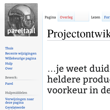
Pagina
Overleg
Lezen
For
Projectontwi
Naar
Naar
Thuis
navigatie
zoeken
Recente wijzigingen
Willekeurige pagina
springen
springen
Hulp
…je weet duidel
Over
heldere produc
Bewerk:
Parel
voorkeur in d
Hulpmiddelen
Verwijzingen naar
deze pagina
Gerelateerde