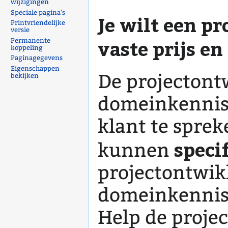
wijzigingen
Speciale pagina's
Je wilt een pr
Printvriendelijke
versie
vaste prijs e
Permanente
koppeling
Paginagegevens
Eigenschappen
De projectont
bekijken
domeinkennis 
klant te sprek
speci
kunnen
projectontwik
domeinkennis 
Help de proje