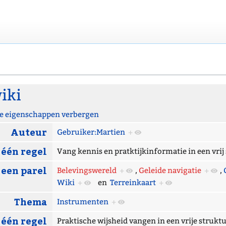
iki
 eigenschappen verbergen
Auteur
Gebruiker:Martien
+
 één regel
Vang kennis en pratktijkinformatie in een vri
 een parel
Belevingswereld
+
,
Geleide navigatie
+
,
Wiki
+
en
Terreinkaart
+
Thema
Instrumenten
+
 één regel
Praktische wijsheid vangen in een vrije struk