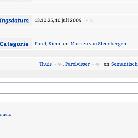
gingsdatum
13:10:25, 10 juli 2009
+
Categorie
Parel
,
Kiem
en
Martien van Steenbergen
Thuis
+
,
Parelvisser
+
en
Semantisch
aimers