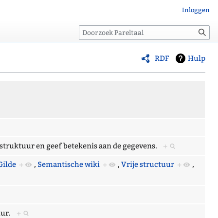
Inloggen
Zoeken
RDF
Hulp
j struktuur en geef betekenis aan de gegevens.
+
Gilde
+
,
Semantische wiki
+
,
Vrije structuur
+
,
tuur.
+