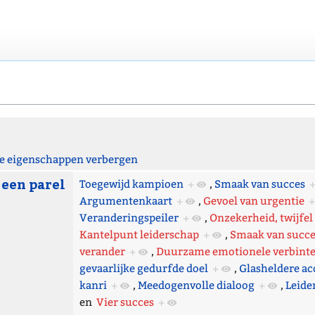
 eigenschappen verbergen
 een parel
Toegewijd kampioen
+
,
Smaak van succes
Argumentenkaart
+
,
Gevoel van urgentie
+
Veranderingspeiler
+
,
Onzekerheid, twijfel
Kantelpunt leiderschap
+
,
Smaak van succe
verander
+
,
Duurzame emotionele verbinte
gevaarlijke gedurfde doel
+
,
Glasheldere ac
kanri
+
,
Meedogenvolle dialoog
+
,
Leide
en
Vier succes
+