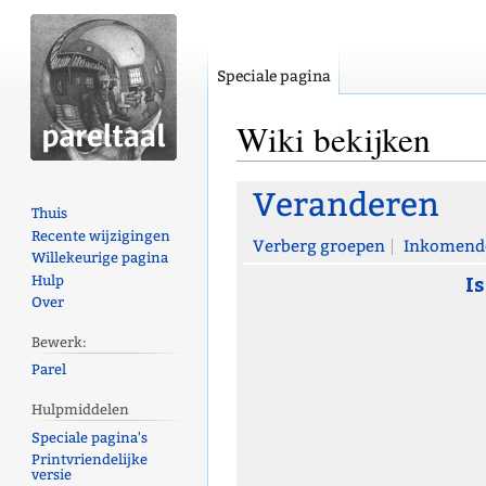
Speciale pagina
Wiki bekijken
Naar
Naar
Veranderen
Thuis
navigatie
zoeken
Recente wijzigingen
springen
springen
Verberg groepen
Inkomende
Willekeurige pagina
Is
Hulp
Over
Bewerk:
Parel
Hulpmiddelen
Speciale pagina's
Printvriendelijke
versie