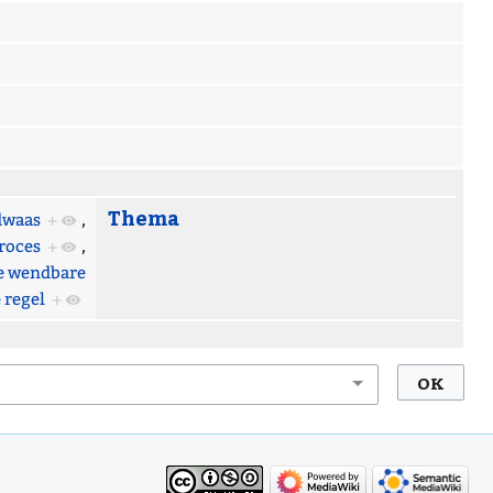
Thema
dwaas
+
,
roces
+
,
e wendbare
 regel
+