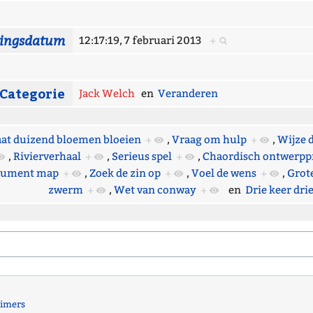
gingsdatum
12:17:19, 7 februari 2013
+
Categorie
Jack Welch
en
Veranderen
aat duizend bloemen bloeien
+
,
Vraag om hulp
+
,
Wijze 
,
Rivierverhaal
+
,
Serieus spel
+
,
Chaordisch ontwerpp
gument map
+
,
Zoek de zin op
+
,
Voel de wens
+
,
Grot
zwerm
+
,
Wet van conway
+
en
Drie keer drie
aimers