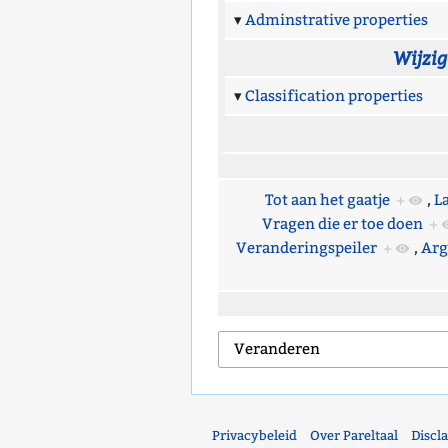
Adminstrative properties
Wijzi
Classification properties
Tot aan het gaatje
+
,
L
Vragen die er toe doen
+
Veranderingspeiler
+
,
Ar
Privacybeleid
Over Pareltaal
Discl