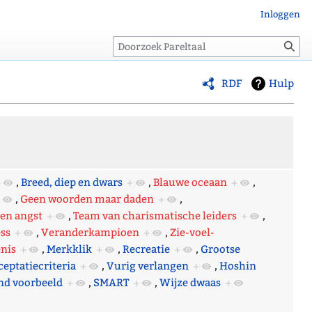
Inloggen
Zoeken
RDF
Hulp
+
,
Breed, diep en dwars
+
,
Blauwe oceaan
+
,
,
Geen woorden maar daden
+
,
 en angst
+
,
Team van charismatische leiders
+
,
ss
+
,
Veranderkampioen
+
,
Zie-voel-
nis
+
,
Merkklik
+
,
Recreatie
+
,
Grootse
ceptatiecriteria
+
,
Vurig verlangen
+
,
Hoshin
nd voorbeeld
+
,
SMART
+
,
Wijze dwaas
+