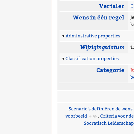
Vertaler
G
Wens in één regel
J
k
Adminstrative properties
Wijzigingsdatum
1
Classification properties
Categorie
J
b
Scenario's definiëren de wens
voorbeeld
+
,
Criteria voor d
Socratisch Leiderschap