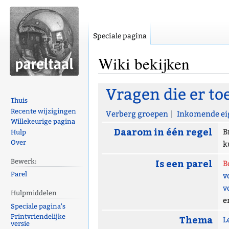
Speciale pagina
Wiki bekijken
Naar
Naar
Vragen die er to
navigatie
zoeken
Thuis
Recente wijzigingen
springen
springen
Verberg groepen
Inkomende ei
Willekeurige pagina
Daarom in één regel
B
Hulp
Over
k
Is een parel
Bewerk:
B
Parel
v
v
Hulpmiddelen
e
Speciale pagina's
Printvriendelijke
Thema
L
versie