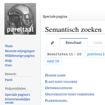
Speciale pagina
Semantisch zoeken
Naar
Naar
Resultaat
Code
navigatie
zoeken
Thuis
Recente wijzigingen
springen
springen
Resultaten 11 – 20
previous 
Willekeurige pagina
Hulp
next 10
Over
Bewerk:
Hoshin kanri
Parel
Klant kiest volgorde
Ontwikkelepisode
Hulpmiddelen
Opleverdatum toont verbintenis
Speciale pagina's
Printvriendelijke
Planningsspel
versie