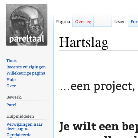
Pagina
Overleg
Lezen
For
Hartslag
Naar
Naar
Thuis
navigatie
zoeken
Recente wijzigingen
Willekeurige pagina
springen
springen
Hulp
…een project,
Over
Bewerk:
Parel
Hulpmiddelen
Je wilt een b
Verwijzingen naar
deze pagina
Gerelateerde