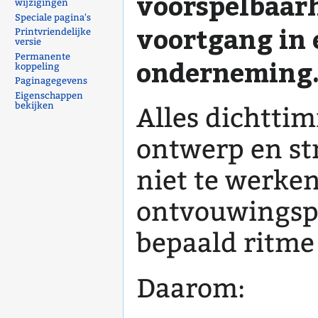
voorspelbaarh
wijzigingen
Speciale pagina's
voortgang in
Printvriendelijke
versie
Permanente
onderneming
koppeling
Paginagegevens
Eigenschappen
bekijken
Alles dichtti
ontwerp en str
niet te werken
ontvouwingspr
bepaald ritme
Daarom: