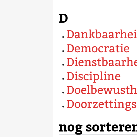
D
Dankbaarhe
Democratie
Dienstbaarh
Discipline
Doelbewusth
Doorzetting
nog sortere