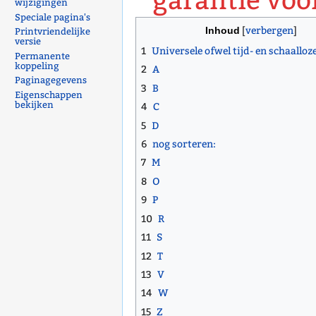
garantie voo
wijzigingen
Speciale pagina's
Inhoud
Printvriendelijke
versie
1
Universele ofwel tijd- en schaallo
Permanente
koppeling
2
A
Paginagegevens
3
B
Eigenschappen
bekijken
4
C
5
D
6
nog sorteren:
7
M
8
O
9
P
10
R
11
S
12
T
13
V
14
W
15
Z