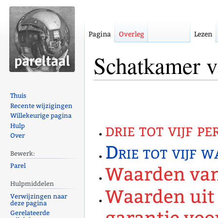
Pagina
Overleg
Lezen
Schatkamer v
Naar
Naar
Thuis
navigatie
zoeken
Recente wijzigingen
Willekeurige pagina
springen
springen
drie tot vijf p
Hulp
Over
Drie tot vijf 
Bewerk:
Parel
Waarden va
Hulpmiddelen
Waarden uit 
Verwijzingen naar
deze pagina
Gerelateerde