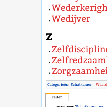
Wederkerigh
Wedijver
Z
Zelfdisciplin
Zelfredzaam
Zorgzaamhe
Categorieën
:
Schatkamer
Waard
Feiten
... meer over "
Schatkamer van