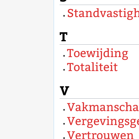
Standvastig
T
Toewijding
Totaliteit
V
Vakmanscha
Vergevingsg
Vertrouwen