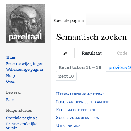
Speciale pagina
Semantisch zoeken
Naar
Naar
Resultaat
Code
navigatie
zoeken
Thuis
Recente wijzigingen
springen
springen
Resultaten 11 – 18
previous 1
Willekeurige pagina
Hulp
next 10
Over
Bewerk:
Herwaardering achteraf
Parel
Logo van uitwisselbaarheid
Regelmatige reflectie
Hulpmiddelen
Succesvolle open bron
Speciale pagina's
Printvriendelijke
Uitblinkgids
versie