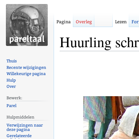
Pagina
Overleg
Lezen
For
Huurling schr
Naar
Naar
Thuis
navigatie
zoeken
Recente wijzigingen
Willekeurige pagina
springen
springen
Hulp
Over
Bewerk:
Parel
Hulpmiddelen
Verwijzingen naar
deze pagina
Gerelateerde