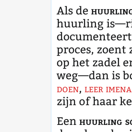
huurling
Als de
huurling is—ri
documenteert 
proces, zoent 
op het zadel e
weg—dan is b
doen
,
leer imena
zijn of haar k
huurling s
Een