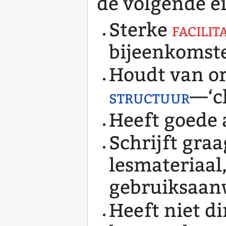
de volgende e
Sterke
facilit
bijeenkomst
Houdt van o
structuur
—‘c
Heeft goede 
Schrijft graa
lesmateriaal
gebruiksaan
Heeft niet di