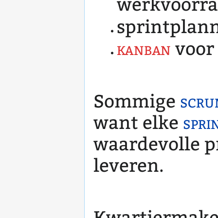
werkvoorr
sprintplan
kanban
voor
Sommige
scru
want elke
spri
waardevolle p
leveren.
Kwartiermaken