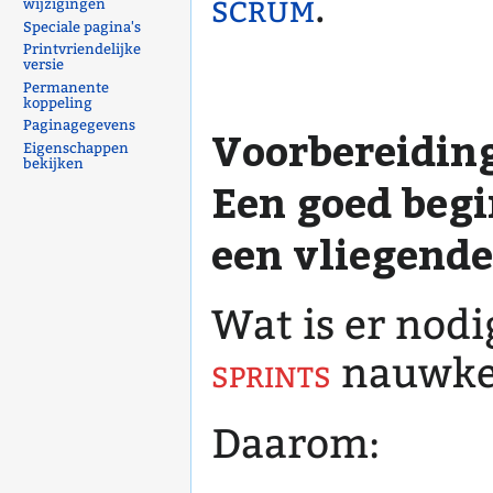
scrum
.
wijzigingen
Speciale pagina's
Printvriendelijke
versie
Permanente
koppeling
Paginagegevens
Voorbereiding
Eigenschappen
bekijken
Een goed begin
een vliegend
Wat is er nod
sprints
nauwkeu
Daarom: