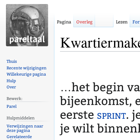
Pagina
Overleg
Lezen
For
Kwartiermak
Naar
Naar
Thuis
navigatie
zoeken
Recente wijzigingen
Willekeurige pagina
springen
springen
Hulp
…het begin van
Over
bijeenkomst, 
Bewerk:
Parel
eerste
sprint
. 
Hulpmiddelen
je wilt binnen
Verwijzingen naar
deze pagina
Gerelateerde