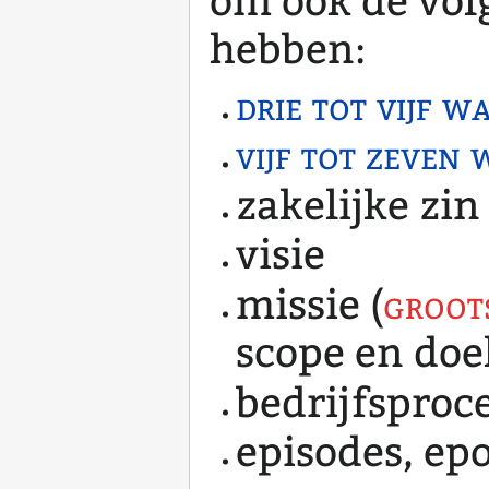
om ook de vol
hebben:
drie tot vijf 
vijf tot zeven
zakelijke zin
visie
missie (
groots
scope en doe
bedrijfsproc
episodes, epo