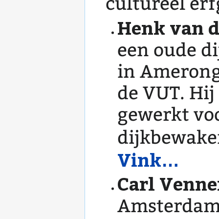
cultureel erf
Henk van d
een oude di
in Ameronge
de VUT. Hij
gewerkt voo
dijkbewake
Vink…
Carl Venn
Amsterdam e