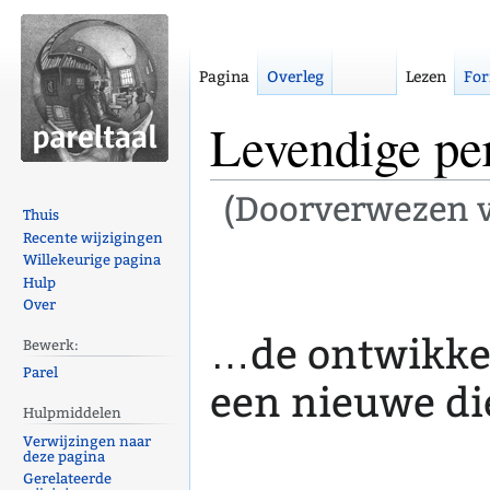
Pagina
Overleg
Lezen
For
Levendige pe
(Doorverwezen 
Thuis
Recente wijzigingen
Naar
Naar
Willekeurige pagina
Hulp
navigatie
zoeken
Over
springen
springen
…de ontwikkel
Bewerk:
Parel
een nieuwe di
Hulpmiddelen
Verwijzingen naar
deze pagina
Gerelateerde