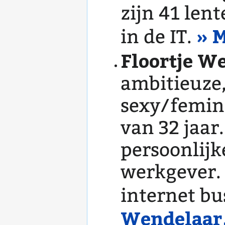
zijn 41 lent
» 
in de IT.
Floortje W
ambitieuze,
sexy/femin
van 32 jaar
persoonlijk
werkgever. 
internet bu
Wendelaa