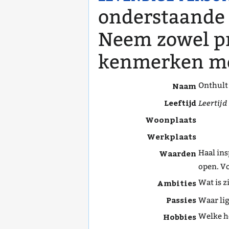
onderstaande 
Neem zowel pr
kenmerken mee
Naam
Onthult 
Leeftijd
Leertijd
Woonplaats
Werkplaats
Waarden
Haal ins
open. V
Ambities
Wat is zi
Passies
Waar lig
Hobbies
Welke ho