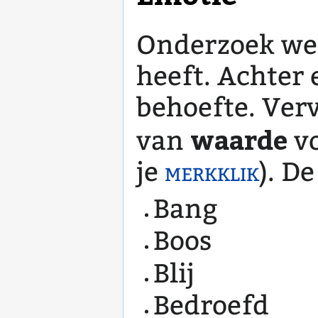
Onderzoek wel
heeft. Achter 
behoefte. Verv
waarde
van
vo
je
merkklik
). D
Bang
Boos
Blij
Bedroefd