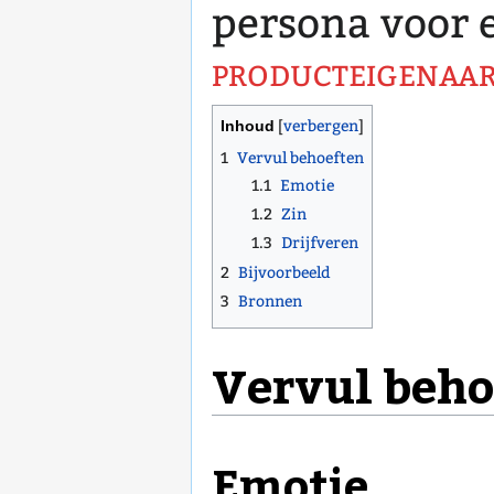
persona voor 
producteigenaar
Inhoud
1
Vervul behoeften
1.1
Emotie
1.2
Zin
1.3
Drijfveren
2
Bijvoorbeeld
3
Bronnen
Vervul beho
Emotie