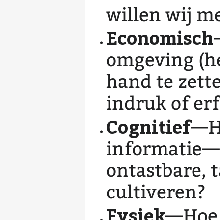
willen wij m
Economisch
omgeving (he
hand te zett
indruk of erf
Cognitief
—Ho
informatie—o
ontastbare, 
cultiveren?
Fysiek
—Hoe b