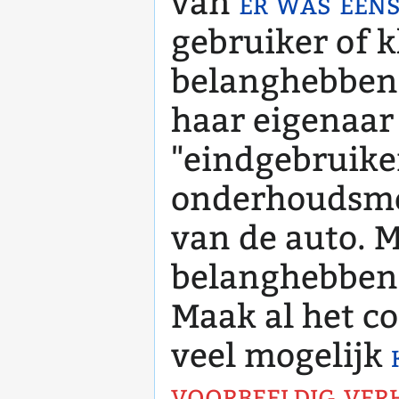
van
er was een
gebruiker of k
belanghebbend
haar eigenaar 
"eindgebruike
onderhoudsmon
van de auto. 
belanghebbe
Maak al het c
veel mogelijk
voorbeeldig ver