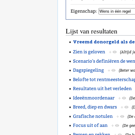
Eigenschap:
Lijst van resultaten
Vreemd donorgeld als d
Zien is geloven
+
(Altijd 
Scenario's definiëren de we
Dagspiegeling
+
(Beter wo
Belofte tot rentmeesterscha
Resultaten uit het verleden
Ideeënmoordenaar
+
(De
Breed, diep en dwars
+
(
Grafische notulen
+
(De 
Focus uit of aan
+
(De gee
Persen en rekken
+
(De h