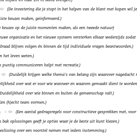
(De investering die je stopt in het helpen van de klant met kopen wil j
uiste keuzes maken, geïnformeerd.)
te keuzes op de juiste momenten maken, als een tweede natuur)
euwe organisatie en het nieuwe systeem versterken elkaar wederzijds zodat er
draad blijven volgen én binnen de tijd individuele vragen beantwoorden.)
n het leven weten.)
en puntig communiceren helpt met recreatie.)
+
(Duidelijk krijgen welke thema’s van belang zijn waarover nagedacht 
elijkheid over wat er voor wie wanneer en waarom gemaakt dient te worden
(Duidelijkheid over wie binnen en buiten de gemeenschap valt.)
Een (h)echt team vormen.)
n
+
(Een aantal gedragsregels voor constructieve gesprekken met, voor
n bak oplossingen geeft je opties waar je de beste uit kunt kiezen.)
beslissing over een voorstel nemen met ieders instemming.)