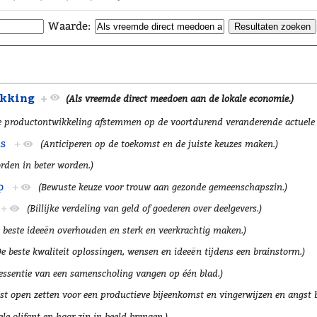
Waarde:
ekking
+
(Als vreemde direct meedoen aan de lokale economie.)
je productontwikkeling afstemmen op de voortdurend veranderende actuele
ns
+
(Anticiperen op de toekomst en de juiste keuzes maken.)
rden in beter worden.)
p
+
(Bewuste keuze voor trouw aan gezonde gemeenschapszin.)
+
(Billijke verdeling van geld of goederen over deelgevers.)
 beste ideeën overhouden en sterk en veerkrachtig maken.)
De beste kwaliteit oplossingen, wensen en ideeën tijdens een brainstorm.)
essentie van een samenscholing vangen op één blad.)
st open zetten voor een productieve bijeenkomst en vingerwijzen en angst b
ele olifant en haar zin in beeld brengen.)