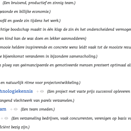
(Een bruisend, productief en zinnig team.)
gezonde en billijke economie.)
oofd en goede zin tijdens het werk.)
chtige boodschap maakt in één klap de zin én het onderscheidend vermogen
Een kind kan de was doen en lekker aanmodderen)
 mooie heldere inspirerende en concrete wens leidt vaak tot de mooiste resul
e bijeenkomst veranderen in bijzondere samenscholing.)
n ploeg van geëmancipeerde en gemotiveerde mensen presteert optimaal als 
 en natuurlijk ritme voor projectontwikkeling.)
chnologiekennis
+
(Een project met vaste prijs succesvol opleveren
ngend vlechtwerk van parels verzamelen.)
eam
+
(Een team smeden.)
+
(Een verzameling bedrijven, vaak concurrenten, verenigen op basis v
ficiënt bezig zijn.)