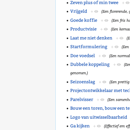
Zeven plus of min twee
+
Vrijgeld
+
(Een florerende, 
Goede koffie
+
(Een fris h
Productvisie
+
(Een kerna
Laat me niet denken
+
(
Startformulering
+
(Een
Doe voedsel
+
(Een normal
Dubbele koppeling
+
(Ee
genomen.)
Seizoenslag
+
(Een prettig
Projectontwikkelaar met te
Parelvisser
+
(Een samenha
Bouw een toren, bouw een t
Logo van uitwisselbaarheid
Ga kijken
+
(Effectief em ef