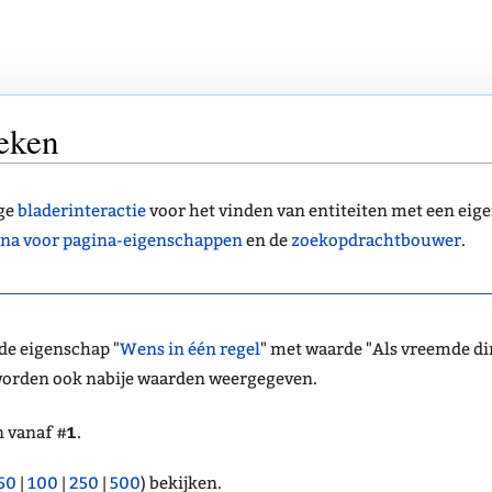
eken
ige
bladerinteractie
voor het vinden van entiteiten met een ei
na voor pagina-eigenschappen
en de
zoekopdrachtbouwer
.
 de eigenschap "
Wens in één regel
" met waarde "Als vreemde di
, worden ook nabije waarden weergegeven.
1
n vanaf #
.
50
|
100
|
250
|
500
) bekijken.