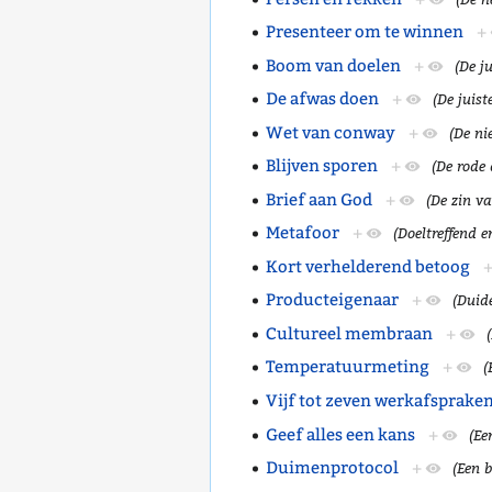
Presenteer om te winnen
+
Boom van doelen
+
(De j
De afwas doen
+
(De juis
Wet van conway
+
(De ni
Blijven sporen
+
(De rode 
Brief aan God
+
(De zin va
Metafoor
+
(Doeltreffend 
Kort verhelderend betoog
Producteigenaar
+
(Duid
Cultureel membraan
+
Temperatuurmeting
+
(
Vijf tot zeven werkafsprake
Geef alles een kans
+
(Ee
Duimenprotocol
+
(Een 