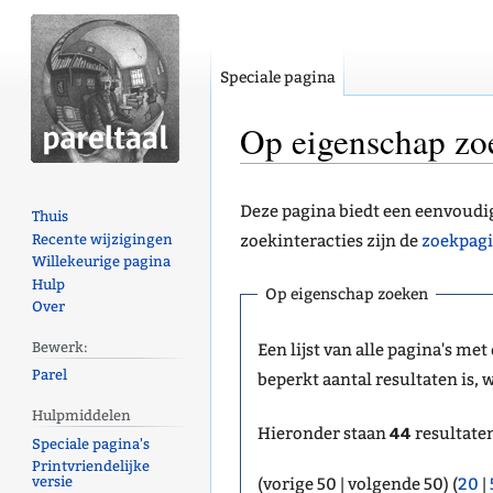
Speciale pagina
Op eigenschap zo
Naar
Naar
Deze pagina biedt een eenvoud
Thuis
navigatie
zoeken
Recente wijzigingen
zoekinteracties zijn de
zoekpagi
springen
springen
Willekeurige pagina
Hulp
Op eigenschap zoeken
Over
Bewerk:
Een lijst van alle pagina's met
Parel
beperkt aantal resultaten is
Hulpmiddelen
44
Hieronder staan
resultate
Speciale pagina's
Printvriendelijke
versie
(vorige 50 | volgende 50) (
20
|