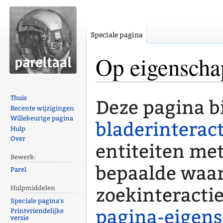
Speciale pagina
Op eigenscha
Naar
Naar
Thuis
Deze pagina b
navigatie
zoeken
Recente wijzigingen
Willekeurige pagina
springen
springen
bladerinteract
Hulp
Over
entiteiten me
Bewerk:
bepaalde waar
Parel
zoekinteractie
Hulpmiddelen
Speciale pagina's
pagina-eigen
Printvriendelijke
versie