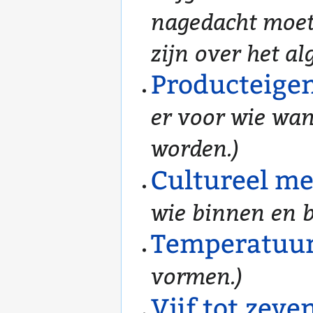
nagedacht moet
zijn over het a
Producteige
er voor wie wa
worden.)
Cultureel m
wie binnen en b
Temperatuu
vormen.)
Vijf tot zev