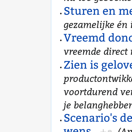
Sturen en 
gezamelijke én 
Vreemd dono
vreemde direct
Zien is gelo
productontwikk
voortdurend ve
je belanghebbe
Scenario's d
wens
+
(An