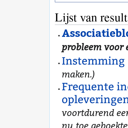
Lijst van resul
Associatieb
probleem voor ee
Instemming
maken.)
Frequente i
opleveringe
voortdurend een
nu toe geboekte 