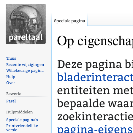
Speciale pagina
Op eigenscha
Naar
Naar
Thuis
Deze pagina b
navigatie
zoeken
Recente wijzigingen
Willekeurige pagina
springen
springen
bladerinteract
Hulp
Over
entiteiten me
Bewerk:
bepaalde waar
Parel
zoekinteractie
Hulpmiddelen
Speciale pagina's
pagina-eigen
Printvriendelijke
versie