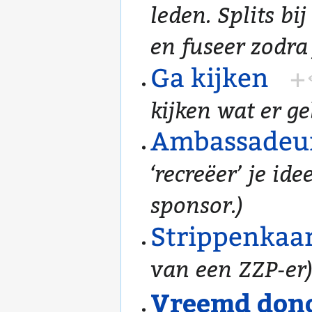
leden. Splits b
en fuseer zodra 
Ga kijken
+
kijken wat er ge
Ambassadeu
‘recreëer’ je id
sponsor.)
Strippenkaa
van een ZZP-er
Vreemd dono