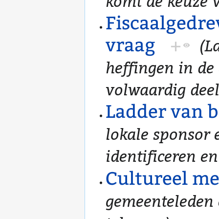
komt de keuze v
Fiscaalgedre
vraag
+
(L
heffingen in de
volwaardig deel
Ladder van 
lokale sponsor
identificeren e
Cultureel m
gemeenteleden e