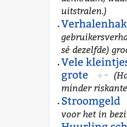
uitstralen.)
Verhalenhak
gebruikersverhal
sé dezelfde) gro
Vele kleintje
grote
+
(Ha
minder riskante
Stroomgeld
voor het in bez
Huurling sch